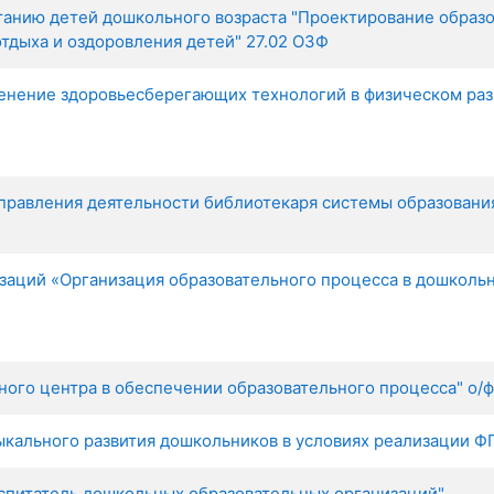
танию детей дошкольного возраста "Проектирование образ
отдыха и оздоровления детей" 27.02 ОЗФ
енение здоровьесберегающих технологий в физическом раз
равления деятельности библиотекаря системы образования
аций «Организация образовательного процесса в дошкольн
ого центра в обеспечении образовательного процесса" о/ф
ального развития дошкольников в условиях реализации ФГО
оспитатель дошкольных образовательных организаций"